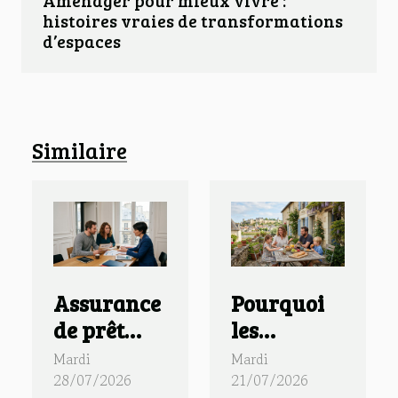
Aménager pour mieux vivre :
histoires vraies de transformations
d’espaces
Similaire
Assurance
Pourquoi
de prêt
les
immobilier
familles
Mardi
Mardi
: pourquoi
urbaines
28/07/2026
21/07/2026