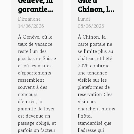
garantie
Chinon, le
de loyer
choix
Dimanche
Lundi
suisse face
méconnu
14/06/2026
08/06/2026
à la crise
des
À Genève, où le
À Chinon, la
du
amateurs
taux de vacance
carte postale ne
reste l’un des
se limite plus au
logement
d’histoire
plus bas de Suisse
château, et l’été
sous haute
vivante
et où les visites
2026 confirme
tension
d’appartements
une tendance
ressemblent
visible sur les
souvent à des
plateformes de
concours
réservation : les
d’entrée, la
visiteurs
garantie de loyer
cherchent moins
est devenue un
l’hôtel
passage obligé, et
standardisé que
parfois un facteur
l’adresse qui