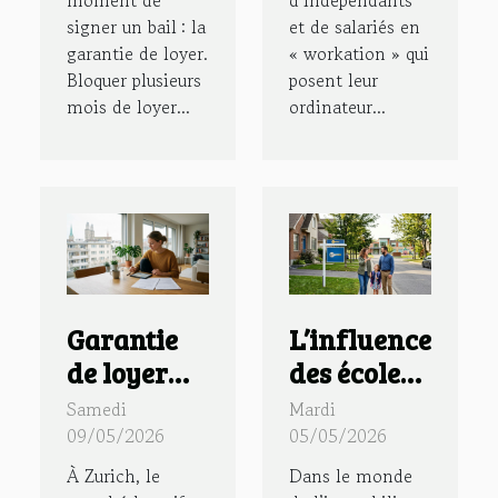
signer un bail : la
et de salariés en
garantie de loyer.
« workation » qui
Bloquer plusieurs
posent leur
mois de loyer...
ordinateur...
Garantie
L’influence
de loyer
des écoles
Suisse :
de
Samedi
Mardi
l’effet
quartier
09/05/2026
05/05/2026
Zurich sur
sur le
À Zurich, le
Dans le monde