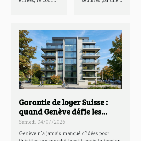
Garantie de loyer Suisse :
quand Genève défie les
nouveaux usages bancaires
Samedi 04/07/2026
Genève n’a jamais manqué d’idées pour
fluidifier son marché locatif, mais la tension