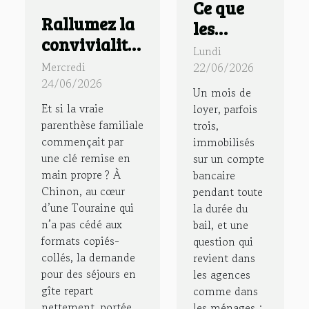
Ce que
Rallumez la
les
convivialité
banques
Lundi
en famille
suisses
Mercredi
22/06/2026
dans un gîte
24/06/2026
taisent
Un mois de
à Chinon,
sur la
Et si la vraie
loyer, parfois
loin des
parenthèse familiale
trois,
garantie
commençait par
immobilisés
formats
de loyer
une clé remise en
sur un compte
standardisés
Suisse
main propre ? À
bancaire
Chinon, au cœur
pendant toute
d’une Touraine qui
la durée du
n’a pas cédé aux
bail, et une
formats copiés-
question qui
collés, la demande
revient dans
pour des séjours en
les agences
gîte repart
comme dans
nettement, portée
les ménages :