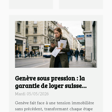
Genève sous pression : la
garantie de loyer suisse
questionne l’accès au
Mardi 05/05/2026
logement
Genève fait face à une tension immobilière
sans précédent, transformant chaque étape