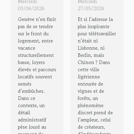
la garantie
secret bien
Mercredi
Mercredi
de loyer
gardé des
03/06/2026
27/05/2026
suisse
créateurs
Genève n’en finit
Et si l’adresse la
bouscule
en
pas de se tendre
plus inspirante
sur le front du
pour télétravailler
les
télétravail
logement, entre
n’était ni
habitudes
vacance
Lisbonne, ni
des
structurellement
Berlin, mais
locataires
basse, loyers
Chinon ? Dans
élevés et parcours
cette ville
locatifs souvent
ligérienne
semés
entourée de
d’embûches.
vignes et de
Dans ce
forêts, un
contexte, un
phénomène
détail
discret prend de
administratif
l’ampleur, celui
pèse lourd au
de créateurs,
moment de
d’indépendants