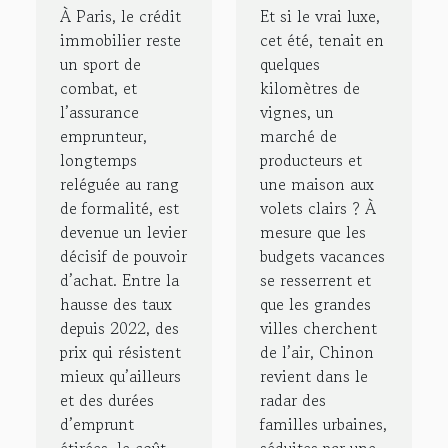
le marché
raffolent-
À Paris, le crédit
Et si le vrai luxe,
parisien
elles d’un
immobilier reste
cet été, tenait en
un sport de
quelques
bouleverse
gîte à
combat, et
kilomètres de
les règles
chinon
l’assurance
vignes, un
du jeu
pour leurs
emprunteur,
marché de
vacances ?
longtemps
producteurs et
reléguée au rang
une maison aux
de formalité, est
volets clairs ? À
devenue un levier
mesure que les
décisif de pouvoir
budgets vacances
d’achat. Entre la
se resserrent et
hausse des taux
que les grandes
depuis 2022, des
villes cherchent
prix qui résistent
de l’air, Chinon
mieux qu’ailleurs
revient dans le
et des durées
radar des
d’emprunt
familles urbaines,
étirées, le coût...
séduites par une...