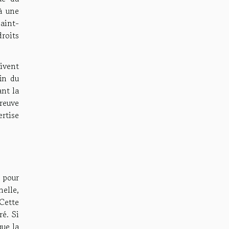
 à une
Saint-
droits
oivent
fin du
nt la
preuve
rtise
 pour
elle,
 Cette
ré. Si
que la