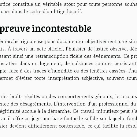
ustice constitue un véritable atout pour toute personne souha
iques dans le cadre d’un litige locatif.
 preuve incontestable
émarche rigoureuse pour documenter objectivement une situ
. À travers un acte officiel, l’huissier de justice observe, déc
tissant ainsi une retranscription fidèle des événements. Ce p
nstatées dans un logement, de nuisances sonores persistant
le, face à des traces d’humidité ou des fenêtres cassées, l’hu
permet d’éviter toute interprétation subjective, souvent sour
e des bruits répétés ou des comportements gênants, le recour
quence des désagréments. L’intervention d’un professionnel du
égitimité accrue à la démarche. Ce travail minutieux peut s’
ar il offre au juge une base factuelle solide sur laquelle fon
ssier devient difficilement contestable, ce qui facilite la réso