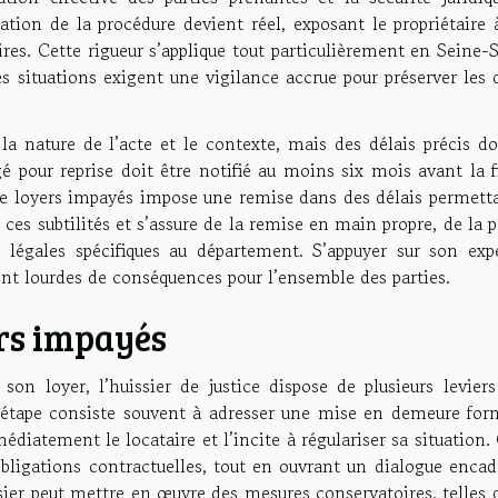
lation de la procédure devient réel, exposant le propriétaire
res. Cette rigueur s’applique tout particulièrement en Seine-
es situations exigent une vigilance accrue pour préserver les 
la nature de l’acte et le contexte, mais des délais précis d
é pour reprise doit être notifié au moins six mois avant la 
de loyers impayés impose une remise dans des délais permetta
 ces subtilités et s’assure de la remise en main propre, de la 
 légales spécifiques au département. S’appuyer sur son expe
ent lourdes de conséquences pour l’ensemble des parties.
rs impayés
son loyer, l’huissier de justice dispose de plusieurs leviers
étape consiste souvent à adresser une mise en demeure form
édiatement le locataire et l’incite à régulariser sa situation.
 obligations contractuelles, tout en ouvrant un dialogue encad
sier peut mettre en œuvre des mesures conservatoires, telles 