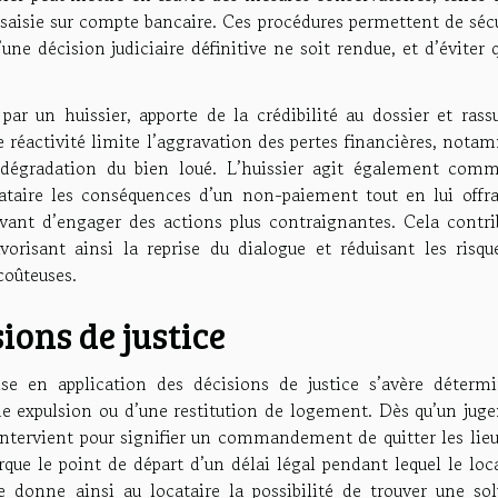
 saisie sur compte bancaire. Ces procédures permettent de séc
 décision judiciaire définitive ne soit rendue, et d’éviter 
ar un huissier, apporte de la crédibilité au dossier et rassu
tte réactivité limite l’aggravation des pertes financières, not
 dégradation du bien loué. L’huissier agit également com
ataire les conséquences d’un non-paiement tout en lui offra
avant d’engager des actions plus contraignantes. Cela contri
avorisant ainsi la reprise du dialogue et réduisant les risq
coûteuses.
ions de justice
se en application des décisions de justice s’avère détermi
e expulsion ou d’une restitution de logement. Dès qu’un jug
 intervient pour signifier un commandement de quitter les lie
ue le point de départ d’un délai légal pendant lequel le loc
 donne ainsi au locataire la possibilité de trouver une sol