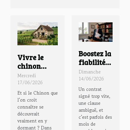
Boostez la
Vivre le
fiabilité
chinon
de vos
Dimanche
authentique
Mercredi
contrats
14/06/2026
: immersion
17/06/2026
avec un
Un contrat
dans un
Et si le Chinon que
huissier
signé trop vite,
gîte à
l’on croit
une clause
de justice
connaître se
chinon au
ambiguë, et
dans le 91
découvrait
cœur des
c’est parfois des
vraiment en y
mois de
vignes
dormant ? Dans