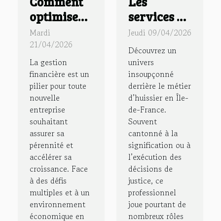
Comment
Les
optimiser
services et
la gestion
rôles
Mardi
Jeudi 09/04/2026
financière
méconnus
21/04/2026
Découvrez un
d'une
des
La gestion
univers
nouvelle
huissiers
financière est un
insoupçonné
pilier pour toute
derrière le métier
entreprise
en Île-de-
nouvelle
d’huissier en Île-
?
France
entreprise
de-France.
souhaitant
Souvent
assurer sa
cantonné à la
pérennité et
signification ou à
accélérer sa
l’exécution des
croissance. Face
décisions de
à des défis
justice, ce
multiples et à un
professionnel
environnement
joue pourtant de
économique en
nombreux rôles