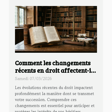
Comment les changements
récents en droit affectent-ils
votre succession ?
Samedi 07/03/2026
Les évolutions récentes du droit impactent
profondément la manière dont se transmet
votre succession. Comprendre ces
changements est essentiel pour anticiper et
protéger les intérêts de vos héritiers.