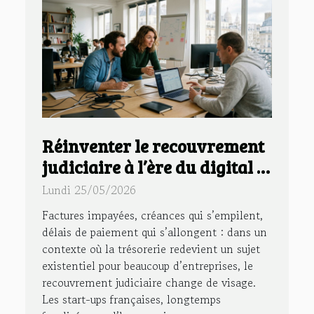
Réinventer le recouvrement
judiciaire à l’ère du digital :
l’exemple des start-ups
Lundi 25/05/2026
françaises
Factures impayées, créances qui s’empilent,
délais de paiement qui s’allongent : dans un
contexte où la trésorerie redevient un sujet
existentiel pour beaucoup d’entreprises, le
recouvrement judiciaire change de visage.
Les start-ups françaises, longtemps