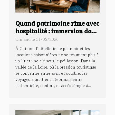
Quand patrimoine rime avec
hospitalité : immersion dans
un gîte à chinon
Dimanche 31/05/2026
À Chinon, l’hôtellerie de plein air et les
locations saisonnières ne se résument plus à
un lit et une clé sous le paillasson. Dans la
vallée de la Loire, où la pression touristique
se concentre entre avril et octobre, les
voyageurs arbitrent désormais entre
authenticité, confort, et accès simple à...