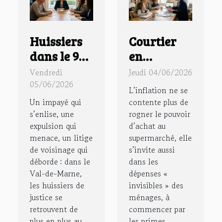
Huissiers
Courtier
dans le 94 :
en
quand la
assurance :
Vendredi
Jeudi 04/06/2026
médiation
la nouvelle
05/06/2026
L’inflation ne se
remplace
boussole
Un impayé qui
contente plus de
le conflit
des
s’enlise, une
rogner le pouvoir
expulsion qui
d’achat au
familles
menace, un litige
supermarché, elle
face à
de voisinage qui
s’invite aussi
l’inflation
déborde : dans le
dans les
Val-de-Marne,
dépenses «
les huissiers de
invisibles » des
justice se
ménages, à
retrouvent de
commencer par
plus en plus au
les primes