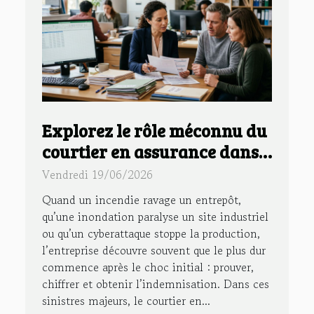
Explorez le rôle méconnu du
courtier en assurance dans
la gestion des sinistres
Vendredi 19/06/2026
majeurs
Quand un incendie ravage un entrepôt,
qu’une inondation paralyse un site industriel
ou qu’un cyberattaque stoppe la production,
l’entreprise découvre souvent que le plus dur
commence après le choc initial : prouver,
chiffrer et obtenir l’indemnisation. Dans ces
sinistres majeurs, le courtier en...