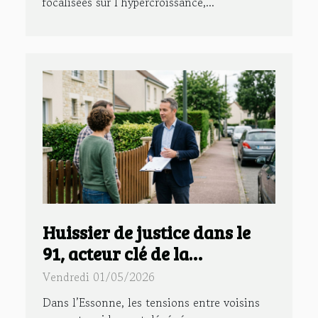
focalisées sur l’hypercroissance,...
Huissier de justice dans le
91, acteur clé de la
prévention des conflits de
Vendredi 01/05/2026
voisinage
Dans l’Essonne, les tensions entre voisins