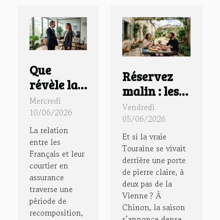
Que
Réservez
révèle la
malin : les
confiance
Mercredi
secrets d’un
Vendredi
des
10/06/2026
séjour
05/06/2026
Français
La relation
authentique
Et si la vraie
envers
entre les
en gîte à
Touraine se vivait
Français et leur
leur
derrière une porte
Chinon
courtier en
courtier
de pierre claire, à
assurance
deux pas de la
en
traverse une
Vienne ? À
assurance
période de
Chinon, la saison
recomposition,
?
s’annonce dense,