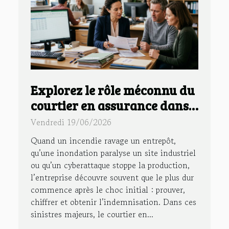
Explorez le rôle méconnu du
courtier en assurance dans
la gestion des sinistres
Vendredi 19/06/2026
majeurs
Quand un incendie ravage un entrepôt,
qu’une inondation paralyse un site industriel
ou qu’un cyberattaque stoppe la production,
l’entreprise découvre souvent que le plus dur
commence après le choc initial : prouver,
chiffrer et obtenir l’indemnisation. Dans ces
sinistres majeurs, le courtier en...