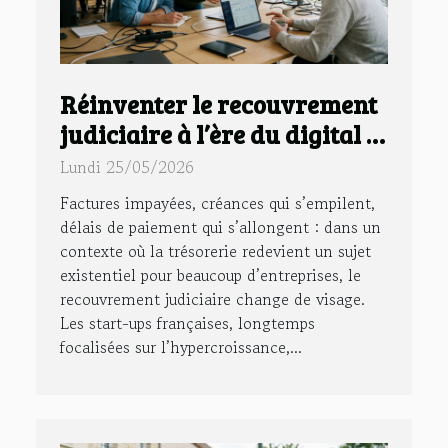
Réinventer le recouvrement
judiciaire à l’ère du digital :
l’exemple des start-ups
Lundi 25/05/2026
françaises
Factures impayées, créances qui s’empilent,
délais de paiement qui s’allongent : dans un
contexte où la trésorerie redevient un sujet
existentiel pour beaucoup d’entreprises, le
recouvrement judiciaire change de visage.
Les start-ups françaises, longtemps
focalisées sur l’hypercroissance,...