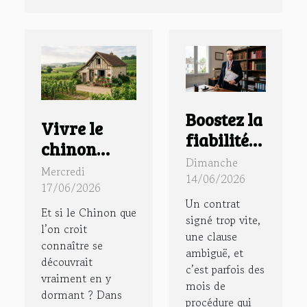
Boostez la
Vivre le
fiabilité
chinon
de vos
Dimanche
authentique
Mercredi
contrats
14/06/2026
: immersion
17/06/2026
avec un
Un contrat
dans un
Et si le Chinon que
huissier
signé trop vite,
gîte à
l’on croit
une clause
de justice
connaître se
chinon au
ambiguë, et
dans le 91
découvrait
cœur des
c’est parfois des
vraiment en y
mois de
vignes
dormant ? Dans
procédure qui