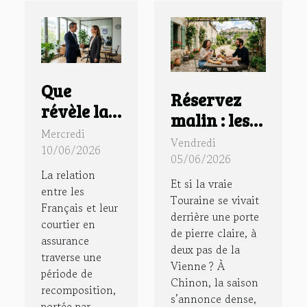
Que
Réservez
révèle la
malin : les
confiance
Mercredi
secrets d’un
Vendredi
des
10/06/2026
séjour
05/06/2026
Français
La relation
authentique
Et si la vraie
envers
entre les
en gîte à
Touraine se vivait
Français et leur
leur
derrière une porte
Chinon
courtier en
courtier
de pierre claire, à
assurance
deux pas de la
en
traverse une
Vienne ? À
assurance
période de
Chinon, la saison
recomposition,
?
s’annonce dense,
portée par