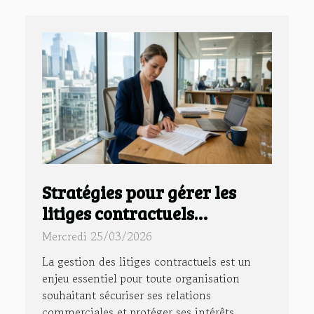
Stratégies pour gérer les
litiges contractuels
efficacement
Mercredi 25/03/2026
La gestion des litiges contractuels est un
enjeu essentiel pour toute organisation
souhaitant sécuriser ses relations
commerciales et protéger ses intérêts.