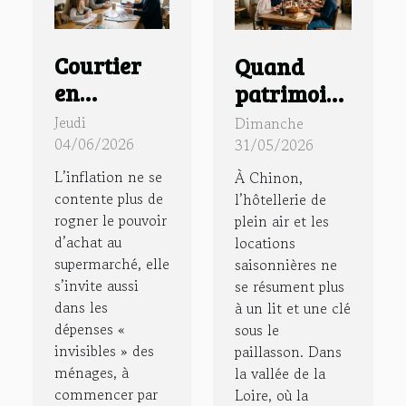
Courtier
Quand
en
patrimoine
assurance
rime avec
Jeudi
Dimanche
: la
hospitalité
04/06/2026
31/05/2026
nouvelle
:
L’inflation ne se
À Chinon,
boussole
immersion
contente plus de
l’hôtellerie de
rogner le pouvoir
plein air et les
des
dans un
d’achat au
locations
familles
gîte à
supermarché, elle
saisonnières ne
face à
chinon
s’invite aussi
se résument plus
l’inflation
dans les
à un lit et une clé
dépenses «
sous le
invisibles » des
paillasson. Dans
ménages, à
la vallée de la
commencer par
Loire, où la