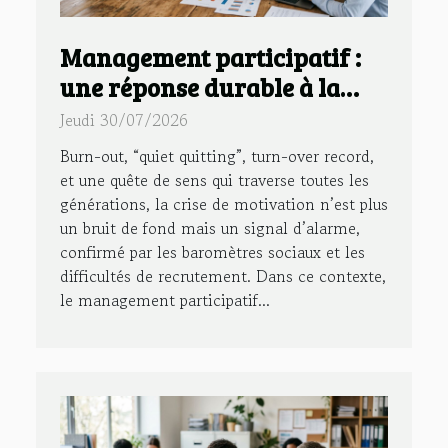
Management participatif :
une réponse durable à la
crise de motivation en
Jeudi 30/07/2026
entreprise
Burn-out, “quiet quitting”, turn-over record,
et une quête de sens qui traverse toutes les
générations, la crise de motivation n’est plus
un bruit de fond mais un signal d’alarme,
confirmé par les baromètres sociaux et les
difficultés de recrutement. Dans ce contexte,
le management participatif...