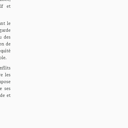
if et
nt le
garde
u des
ion de
équité
ble.
flits
e les
impose
e ses
rde et