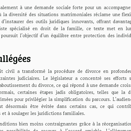
alement à une demande sociale forte pour un accompagn
 la diversité des situations matrimoniales réclame une flexib
d’instaurer des outils juridiques innovants, offrant davanta
riste spécialisé en droit de la famille, ce texte met en lu
oursuit l’objectif d’un équilibre entre protection des indivi
allégées
it civil a transformé la procédure de divorce en profonde
aintes judiciaires. Le législateur a concentré ses efforts s
 l’aboutissement du divorce, ce qui répond à une demande croi
sormais, certaines étapes jadis obligatoires, telles que la d
imées pour privilégier la simplification du parcours. L’audie
eut désormais être évitée dans certains cas, ce qui contri
et à soulager les juridictions familiales.
conditions bien moins contraignantes grâce à la réorganisatio
s possibilités de recours à l’accord amiable. L’allégeme