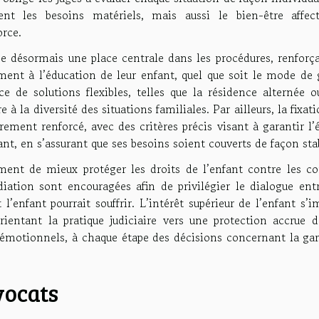
t les besoins matériels, mais aussi le bien-être affect
orce.
pe désormais une place centrale dans les procédures, renforça
ement à l’éducation de leur enfant, quel que soit le mode de 
e de solutions flexibles, telles que la résidence alternée o
 à la diversité des situations familiales. Par ailleurs, la fixat
rement renforcé, avec des critères précis visant à garantir l’
fant, en s’assurant que ses besoins soient couverts de façon sta
ent de mieux protéger les droits de l’enfant contre les con
ation sont encouragées afin de privilégier le dialogue entr
 l’enfant pourrait souffrir. L’intérêt supérieur de l’enfant s’
ientant la pratique judiciaire vers une protection accrue d
qu’émotionnels, à chaque étape des décisions concernant la ga
vocats