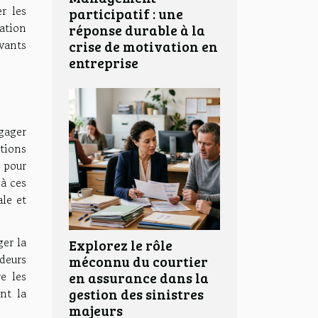
r les
participatif : une
ation
réponse durable à la
vants
crise de motivation en
entreprise
ngager
tions
s pour
à ces
le et
ger la
Explorez le rôle
rdeurs
méconnu du courtier
e les
en assurance dans la
ant la
gestion des sinistres
majeurs