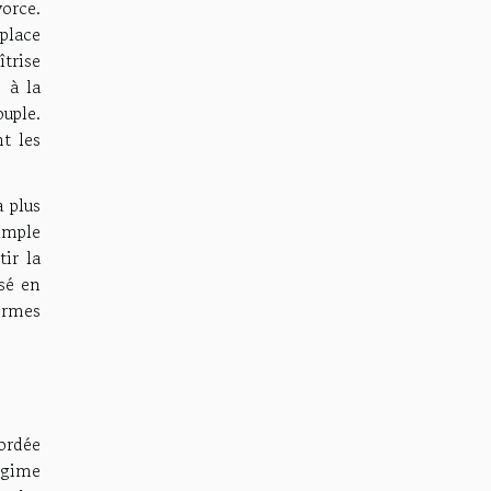
vorce.
place
trise
s à la
ouple.
t les
a plus
imple
tir la
sé en
ormes
ordée
égime