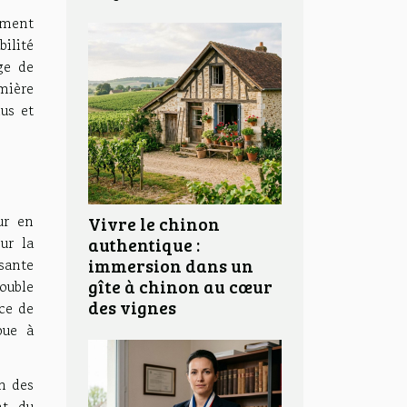
ement
ilité
ge de
mière
dus et
ur en
Vivre le chinon
ur la
authentique :
ssante
immersion dans un
gîte à chinon au cœur
ouble
des vignes
nce de
bue à
n des
nt du