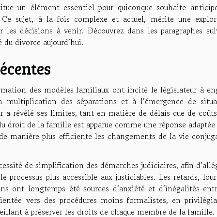
tue un élément essentiel pour quiconque souhaite anticipe
 Ce sujet, à la fois complexe et actuel, mérite une explor
er les décisions à venir. Découvrez dans les paragraphes sui
 du divorce aujourd’hui.
récentes
ormation des modèles familiaux ont incité le législateur à e
 multiplication des séparations et à l’émergence de situa
r a révélé ses limites, tant en matière de délais que de coût
u droit de la famille est apparue comme une réponse adaptée 
e manière plus efficiente les changements de la vie conjuga
essité de simplification des démarches judiciaires, afin d’allé
e processus plus accessible aux justiciables. Les retards, lou
ins ont longtemps été sources d’anxiété et d’inégalités entr
orientée vers des procédures moins formalistes, en privilégi
 veillant à préserver les droits de chaque membre de la famille.