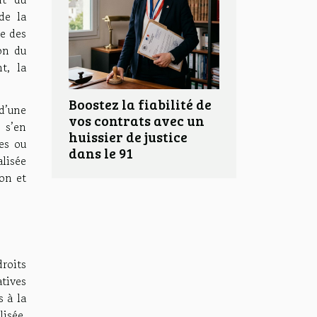
de la
ue des
ion du
t, la
Boostez la fiabilité de
 d’une
vos contrats avec un
e s’en
huissier de justice
es ou
dans le 91
alisée
on et
roits
atives
s à la
lisée,