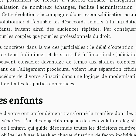
alisation de nombreux échanges, facilite l’administration 
s. Cette évolution s’accompagne d’une responsabilisation accr
solutionner à l’amiable les désaccords relatifs à la liquidat
nts, évitant ainsi des audiences répétées. Par conséquen
ur les couples que pour les professionnels du droit.
concrètes dans la vie des justiciables : le délai d’obtention
ce tend à diminuer et le stress lié à l’incertitude judiciair
 peuvent consacrer davantage de temps aux affaires complex
iant de l’allégement procédural voient leur séparation offici
cédure de divorce s’inscrit dans une logique de modernisati
it de toutes les parties concernées.
des enfants
de divorce ont profondément transformé la manière dont les d
 séparées. L’un des objectifs majeurs de ces évolutions législ
 de l’enfant, qui guide désormais toutes les décisions relative
 oblige les juges à évaluer chaque situation de façon individua