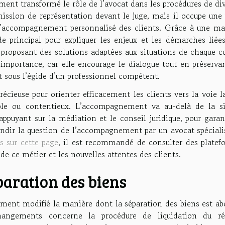
ment transformé le rôle de l’avocat dans les procédures de di
mission de représentation devant le juge, mais il occupe une 
 d’accompagnement personnalisé des clients. Grâce à une maî
de principal pour expliquer les enjeux et les démarches liée
n proposant des solutions adaptées aux situations de chaque c
mportance, car elle encourage le dialogue tout en préservan
ut sous l’égide d’un professionnel compétent.
précieuse pour orienter efficacement les clients vers la voie l
iable ou contentieux. L’accompagnement va au-delà de la s
s’appuyant sur la médiation et le conseil juridique, pour garan
ondir la question de l’accompagnement par un avocat spéciali
s sur cette page
, il est recommandé de consulter des platef
 de ce métier et les nouvelles attentes des clients.
paration des biens
ément modifié la manière dont la séparation des biens est ab
changements concerne la procédure de liquidation du r