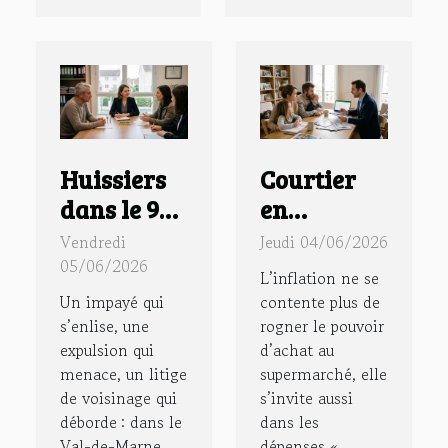
Huissiers
Courtier
dans le 94 :
en
quand la
assurance :
Vendredi
Jeudi 04/06/2026
médiation
la nouvelle
05/06/2026
L’inflation ne se
remplace
boussole
Un impayé qui
contente plus de
le conflit
des
s’enlise, une
rogner le pouvoir
expulsion qui
d’achat au
familles
menace, un litige
supermarché, elle
face à
de voisinage qui
s’invite aussi
l’inflation
déborde : dans le
dans les
Val-de-Marne,
dépenses «