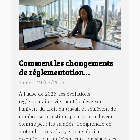
Comment les changements
de réglementation
impactent les contrats de
Samedi 21/03/2026
travail en 2026 ?
À l’aube de 2026, les évolutions
réglementaires viennent bouleverser
l’univers du droit du travail et soulèvent de
nombreuses questions pour les employeurs
comme pour les salariés. Comprendre en
profondeur ces changements devient
essentiel pour anticiper leurs conséquences