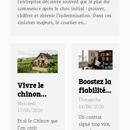
l’entreprise découvre souvent que le plus dur
commence après le choc initial : prouver,
chiffrer et obtenir l’indemnisation. Dans ces
sinistres majeurs, le courtier en...
Boostez la
Vivre le
fiabilité
chinon
de vos
Dimanche
authentique
Mercredi
contrats
14/06/2026
: immersion
17/06/2026
avec un
Un contrat
dans un
Et si le Chinon que
huissier
signé trop vite,
gîte à
l’on croit