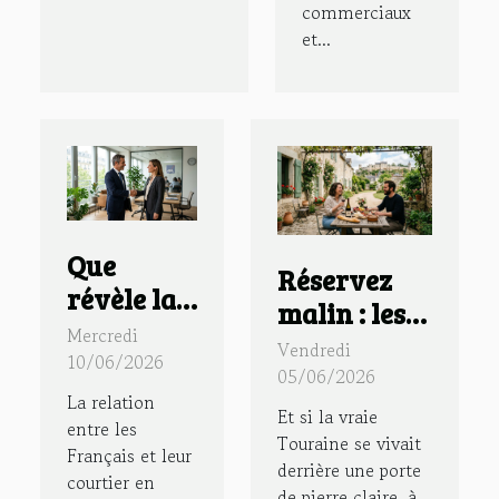
commerciaux
et...
Que
Réservez
révèle la
malin : les
confiance
Mercredi
secrets d’un
Vendredi
des
10/06/2026
séjour
05/06/2026
Français
La relation
authentique
Et si la vraie
envers
entre les
en gîte à
Touraine se vivait
Français et leur
leur
derrière une porte
Chinon
courtier en
de pierre claire, à