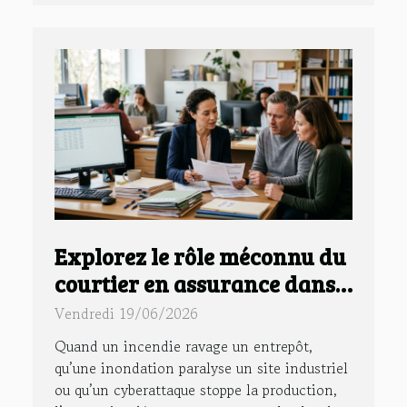
Explorez le rôle méconnu du
courtier en assurance dans
la gestion des sinistres
Vendredi 19/06/2026
majeurs
Quand un incendie ravage un entrepôt,
qu’une inondation paralyse un site industriel
ou qu’un cyberattaque stoppe la production,