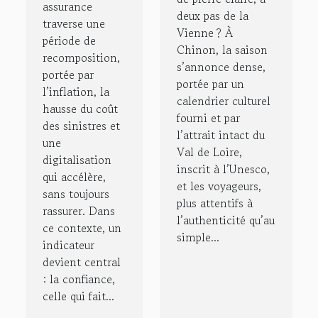
courtier
assurance
deux pas de la
en
traverse une
Vienne ? À
assurance
période de
Chinon, la saison
recomposition,
?
s’annonce dense,
portée par
portée par un
l’inflation, la
calendrier culturel
hausse du coût
fourni et par
des sinistres et
l’attrait intact du
une
Val de Loire,
digitalisation
inscrit à l’Unesco,
qui accélère,
et les voyageurs,
sans toujours
plus attentifs à
rassurer. Dans
l’authenticité qu’au
ce contexte, un
simple...
indicateur
devient central
: la confiance,
celle qui fait...