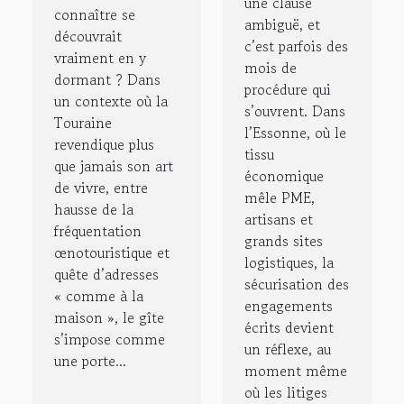
une clause
de justice
connaître se
chinon au
ambiguë, et
dans le 91
découvrait
cœur des
c’est parfois des
vraiment en y
mois de
vignes
dormant ? Dans
procédure qui
un contexte où la
s’ouvrent. Dans
Touraine
l’Essonne, où le
revendique plus
tissu
que jamais son art
économique
de vivre, entre
mêle PME,
hausse de la
artisans et
fréquentation
grands sites
œnotouristique et
logistiques, la
quête d’adresses
sécurisation des
« comme à la
engagements
maison », le gîte
écrits devient
s’impose comme
un réflexe, au
une porte...
moment même
où les litiges