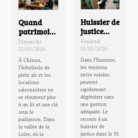
Huissier de
Quand
justice
patrimoine
dans le 91,
rime avec
Vendredi
Dimanche
acteur clé
hospitalité
01/05/2026
31/05/2026
de la
:
Dans l’Essonne,
À Chinon,
prévention
immersion
les tensions
l’hôtellerie de
entre voisins
plein air et les
des
dans un
peuvent
locations
conflits de
gîte à
rapidement
saisonnières ne
voisinage
chinon
dégénérer sans
se résument plus
une gestion
à un lit et une clé
adéquate. Le
sous le
recours à un
paillasson. Dans
huissier de
la vallée de la
justice dans le 91
Loire, où la