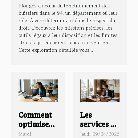
Plongez au cœur du fonctionnement des
huissiers dans le 94, un département où leur
rôle s’avère déterminant dans le respect du
droit. Découvrez les missions précises, les
outils légaux à leur disposition et les limites
strictes qui encadrent leurs interventions.
Cette exploration détaillée vous...
Comment
Les
optimiser
services et
la gestion
rôles
Mardi
Jeudi 09/04/2026