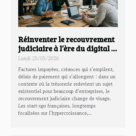
Réinventer le recouvrement
judiciaire à l’ère du digital :
l’exemple des start-ups
Lundi 25/05/2026
françaises
Factures impayées, créances qui s’empilent,
délais de paiement qui s’allongent : dans un
contexte où la trésorerie redevient un sujet
existentiel pour beaucoup d’entreprises, le
recouvrement judiciaire change de visage.
Les start-ups françaises, longtemps
focalisées sur l’hypercroissance,...