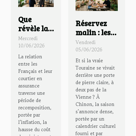
Que
Réservez
révèle la
malin : les
confiance
Mercredi
secrets d’un
Vendredi
des
10/06/2026
séjour
05/06/2026
Français
La relation
authentique
Et si la vraie
envers
entre les
en gîte à
Touraine se vivait
Français et leur
leur
derrière une porte
Chinon
courtier en
courtier
de pierre claire, à
assurance
deux pas de la
en
traverse une
Vienne ? À
assurance
période de
Chinon, la saison
recomposition,
?
s’annonce dense,
portée par
portée par un
l’inflation, la
calendrier culturel
hausse du coût
fourni et par