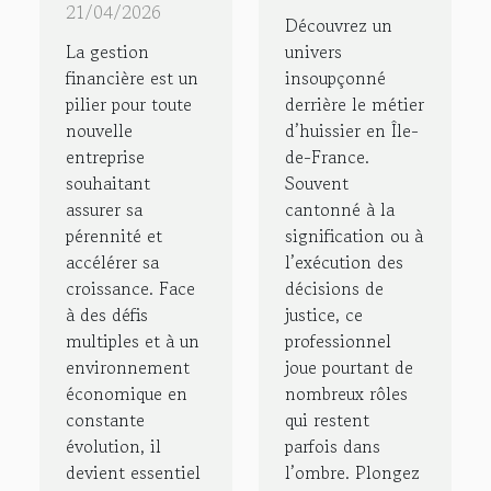
financière
méconnus
21/04/2026
Découvrez un
d'une
des
La gestion
univers
nouvelle
huissiers
financière est un
insoupçonné
pilier pour toute
derrière le métier
entreprise
en Île-de-
nouvelle
d’huissier en Île-
?
France
entreprise
de-France.
souhaitant
Souvent
assurer sa
cantonné à la
pérennité et
signification ou à
accélérer sa
l’exécution des
croissance. Face
décisions de
à des défis
justice, ce
multiples et à un
professionnel
environnement
joue pourtant de
économique en
nombreux rôles
constante
qui restent
évolution, il
parfois dans
devient essentiel
l’ombre. Plongez