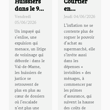
Huissiers
Courtier
dans le 94 :
en
quand la
assurance :
Vendredi
Jeudi 04/06/2026
médiation
la nouvelle
05/06/2026
L’inflation ne se
remplace
boussole
Un impayé qui
contente plus de
le conflit
des
s’enlise, une
rogner le pouvoir
expulsion qui
d’achat au
familles
menace, un litige
supermarché, elle
face à
de voisinage qui
s’invite aussi
l’inflation
déborde : dans le
dans les
Val-de-Marne,
dépenses «
les huissiers de
invisibles » des
justice se
ménages, à
retrouvent de
commencer par
plus en plus au
les primes
cœur de dossiers
d’assurance, qui
où l’escalade
suivent la hausse
n’est plus une
des coûts de