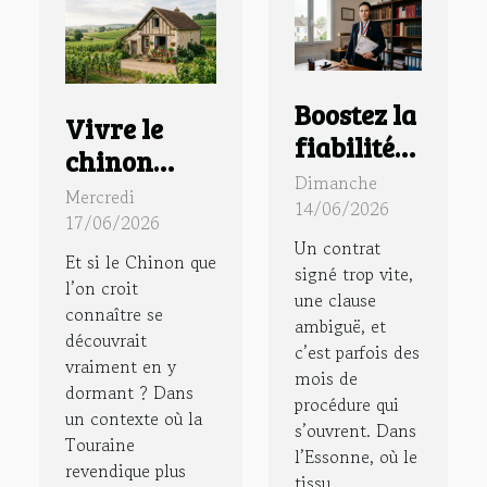
Boostez la
Vivre le
fiabilité
chinon
de vos
Dimanche
authentique
Mercredi
contrats
14/06/2026
: immersion
17/06/2026
avec un
Un contrat
dans un
Et si le Chinon que
huissier
signé trop vite,
gîte à
l’on croit
une clause
de justice
connaître se
chinon au
ambiguë, et
dans le 91
découvrait
cœur des
c’est parfois des
vraiment en y
mois de
vignes
dormant ? Dans
procédure qui
un contexte où la
s’ouvrent. Dans
Touraine
l’Essonne, où le
revendique plus
tissu