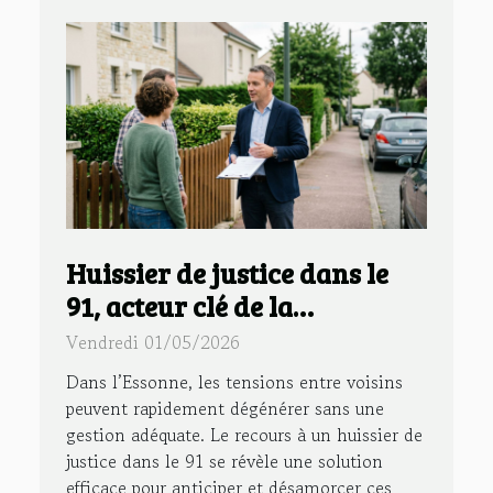
Huissier de justice dans le
91, acteur clé de la
prévention des conflits de
Vendredi 01/05/2026
voisinage
Dans l’Essonne, les tensions entre voisins
peuvent rapidement dégénérer sans une
gestion adéquate. Le recours à un huissier de
justice dans le 91 se révèle une solution
efficace pour anticiper et désamorcer ces