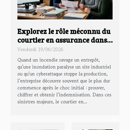
Explorez le rôle méconnu du
courtier en assurance dans
la gestion des sinistres
Vendredi 19/06/2026
majeurs
Quand un incendie ravage un entrepôt,
qu’une inondation paralyse un site industriel
ou qu’un cyberattaque stoppe la production,
l’entreprise découvre souvent que le plus dur
commence après le choc initial : prouver,
chiffrer et obtenir l’indemnisation. Dans ces
sinistres majeurs, le courtier en...