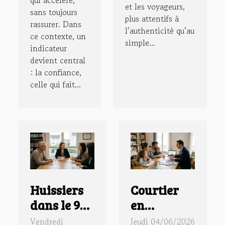
qui accélère,
et les voyageurs,
sans toujours
plus attentifs à
rassurer. Dans
l’authenticité qu’au
ce contexte, un
simple...
indicateur
devient central
: la confiance,
celle qui fait...
Huissiers
Courtier
dans le 94 :
en
quand la
assurance :
Vendredi
Jeudi 04/06/2026