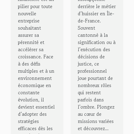
pilier pour toute
derrière le métier
entreprise
en Île-de-
nouvelle
d’huissier en Île-
?
France
entreprise
de-France.
souhaitant
Souvent
assurer sa
cantonné à la
pérennité et
signification ou à
accélérer sa
l’exécution des
croissance. Face
décisions de
à des défis
justice, ce
multiples et à un
professionnel
environnement
joue pourtant de
économique en
nombreux rôles
constante
qui restent
évolution, il
parfois dans
devient essentiel
l’ombre. Plongez
d’adopter des
au cœur de
stratégies
missions variées
efficaces dès les
et découvrez...