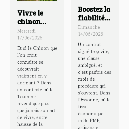
Boostez la
Vivre le
fiabilité
chinon
de vos
Dimanche
authentique
Mercredi
contrats
14/06/2026
: immersion
17/06/2026
avec un
Un contrat
dans un
Et si le Chinon que
huissier
signé trop vite,
gîte à
l’on croit
une clause
de justice
connaître se
chinon au
ambiguë, et
dans le 91
découvrait
cœur des
c’est parfois des
vraiment en y
mois de
vignes
dormant ? Dans
procédure qui
un contexte où la
s’ouvrent. Dans
Touraine
l’Essonne, où le
revendique plus
tissu
que jamais son art
économique
de vivre, entre
mêle PME,
hausse de la
artisans et