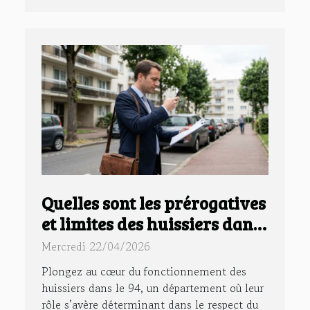
Quelles sont les prérogatives
et limites des huissiers dans
le 94 ?
Mercredi 22/04/2026
Plongez au cœur du fonctionnement des
huissiers dans le 94, un département où leur
rôle s’avère déterminant dans le respect du