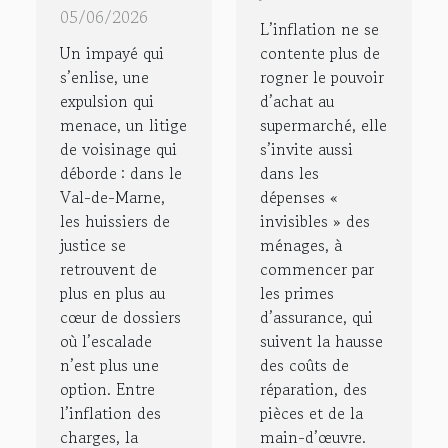
médiation
la nouvelle
05/06/2026
L’inflation ne se
remplace
boussole
Un impayé qui
contente plus de
le conflit
des
s’enlise, une
rogner le pouvoir
expulsion qui
d’achat au
familles
menace, un litige
supermarché, elle
face à
de voisinage qui
s’invite aussi
l’inflation
déborde : dans le
dans les
Val-de-Marne,
dépenses «
les huissiers de
invisibles » des
justice se
ménages, à
retrouvent de
commencer par
plus en plus au
les primes
cœur de dossiers
d’assurance, qui
où l’escalade
suivent la hausse
n’est plus une
des coûts de
option. Entre
réparation, des
l’inflation des
pièces et de la
charges, la
main-d’œuvre.