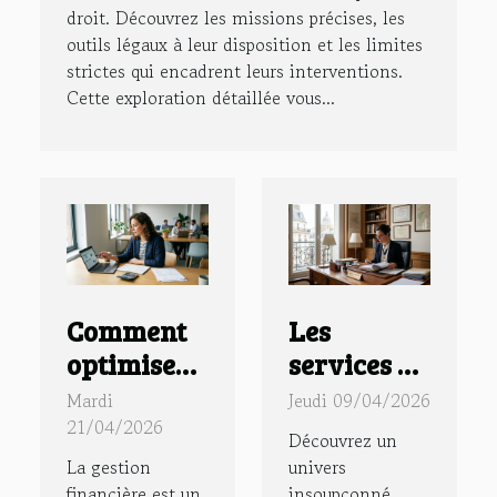
droit. Découvrez les missions précises, les
outils légaux à leur disposition et les limites
strictes qui encadrent leurs interventions.
Cette exploration détaillée vous...
Comment
Les
optimiser
services et
la gestion
rôles
Mardi
Jeudi 09/04/2026
financière
méconnus
21/04/2026
Découvrez un
d'une
des
La gestion
univers
nouvelle
huissiers
financière est un
insoupçonné