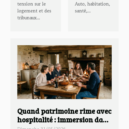
tension sur le
Auto, habitation,
logement et des
santé,...
tribunaux...
Quand patrimoine rime avec
hospitalité : immersion dans
un gîte à chinon
Dimanche 31/05/2026