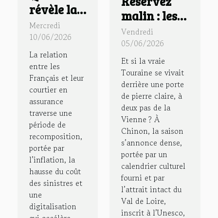
Réservez
révèle la
malin : les
confiance
Mercredi
secrets d’un
Vendredi
des
10/06/2026
séjour
05/06/2026
Français
La relation
authentique
Et si la vraie
envers
entre les
en gîte à
Touraine se vivait
Français et leur
leur
derrière une porte
Chinon
courtier en
courtier
de pierre claire, à
assurance
deux pas de la
en
traverse une
Vienne ? À
assurance
période de
Chinon, la saison
recomposition,
?
s’annonce dense,
portée par
portée par un
l’inflation, la
calendrier culturel
hausse du coût
fourni et par
des sinistres et
l’attrait intact du
une
Val de Loire,
digitalisation
inscrit à l’Unesco,