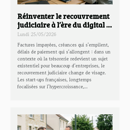
Réinventer le recouvrement
judiciaire à l’ère du digital :
l’exemple des start-ups
Lundi 25/05/2026
françaises
Factures impayées, créances qui s’empilent,
délais de paiement qui s’allongent : dans un
contexte où la trésorerie redevient un sujet
existentiel pour beaucoup d’entreprises, le
recouvrement judiciaire change de visage.
Les start-ups françaises, longtemps
focalisées sur l’hypercroissance,...