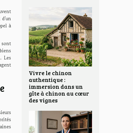
uvent
 d'un
pel à
 sont
biens
. Les
agent
Vivre le chinon
authentique :
re
immersion dans un
gîte à chinon au cœur
des vignes
sieurs
orités
aines