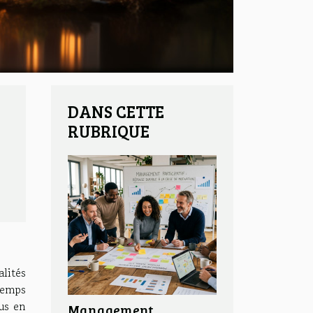
DANS CETTE
RUBRIQUE
lités
 temps
lus en
Management