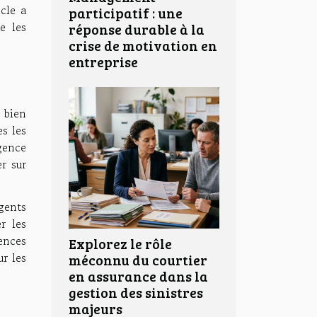
cle a
participatif : une
e les
réponse durable à la
crise de motivation en
entreprise
 bien
s les
agence
r sur
gents
r les
gences
Explorez le rôle
r les
méconnu du courtier
en assurance dans la
gestion des sinistres
majeurs