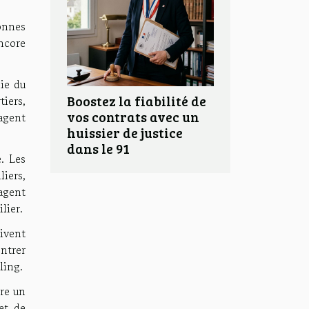
onnes
encore
ie du
Boostez la fiabilité de
iers,
vos contrats avec un
'agent
huissier de justice
dans le 91
. Les
iers,
agent
lier.
ivent
ontrer
ling.
dre un
et de