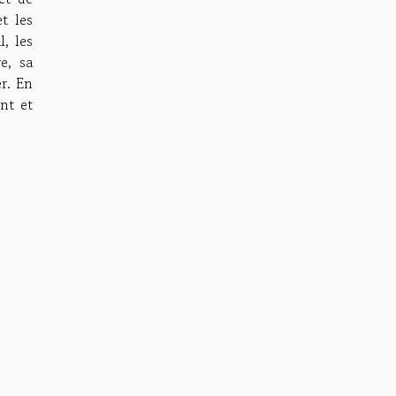
t les
l, les
e, sa
er. En
nt et