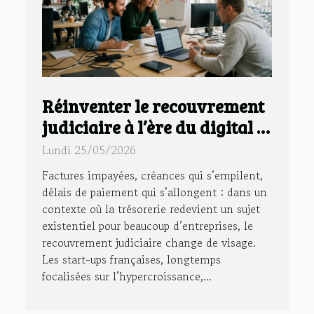
Réinventer le recouvrement
judiciaire à l’ère du digital :
l’exemple des start-ups
Lundi 25/05/2026
françaises
Factures impayées, créances qui s’empilent,
délais de paiement qui s’allongent : dans un
contexte où la trésorerie redevient un sujet
existentiel pour beaucoup d’entreprises, le
recouvrement judiciaire change de visage.
Les start-ups françaises, longtemps
focalisées sur l’hypercroissance,...