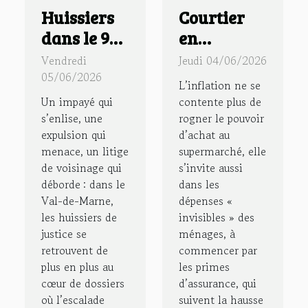
Huissiers
Courtier
dans le 94 :
en
quand la
assurance :
Vendredi
Jeudi 04/06/2026
médiation
la nouvelle
05/06/2026
L’inflation ne se
remplace
boussole
Un impayé qui
contente plus de
le conflit
des
s’enlise, une
rogner le pouvoir
expulsion qui
d’achat au
familles
menace, un litige
supermarché, elle
face à
de voisinage qui
s’invite aussi
l’inflation
déborde : dans le
dans les
Val-de-Marne,
dépenses «
les huissiers de
invisibles » des
justice se
ménages, à
retrouvent de
commencer par
plus en plus au
les primes
cœur de dossiers
d’assurance, qui
où l’escalade
suivent la hausse