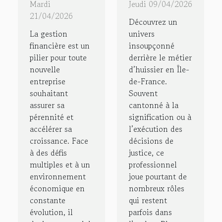
la gestion
rôles
Mardi
Jeudi 09/04/2026
financière
méconnus
21/04/2026
Découvrez un
d'une
des
La gestion
univers
nouvelle
huissiers
financière est un
insoupçonné
pilier pour toute
derrière le métier
entreprise
en Île-de-
nouvelle
d’huissier en Île-
?
France
entreprise
de-France.
souhaitant
Souvent
assurer sa
cantonné à la
pérennité et
signification ou à
accélérer sa
l’exécution des
croissance. Face
décisions de
à des défis
justice, ce
multiples et à un
professionnel
environnement
joue pourtant de
économique en
nombreux rôles
constante
qui restent
évolution, il
parfois dans