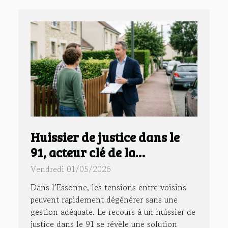
Huissier de justice dans le
91, acteur clé de la
prévention des conflits de
Vendredi 01/05/2026
voisinage
Dans l’Essonne, les tensions entre voisins
peuvent rapidement dégénérer sans une
gestion adéquate. Le recours à un huissier de
justice dans le 91 se révèle une solution