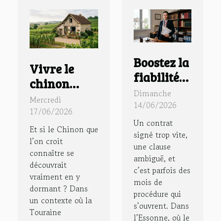
Boostez la
Vivre le
fiabilité
chinon
de vos
Dimanche
authentique
Mercredi
contrats
14/06/2026
: immersion
17/06/2026
avec un
Un contrat
dans un
Et si le Chinon que
huissier
signé trop vite,
gîte à
l’on croit
une clause
de justice
connaître se
chinon au
ambiguë, et
dans le 91
découvrait
cœur des
c’est parfois des
vraiment en y
mois de
vignes
dormant ? Dans
procédure qui
un contexte où la
s’ouvrent. Dans
Touraine
l’Essonne, où le