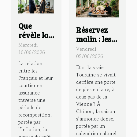
Que
Réservez
révèle la
malin : les
confiance
Mercredi
secrets d’un
Vendredi
des
10/06/2026
séjour
05/06/2026
Français
La relation
authentique
Et si la vraie
envers
entre les
en gîte à
Touraine se vivait
Français et leur
leur
derrière une porte
Chinon
courtier en
courtier
de pierre claire, à
assurance
deux pas de la
en
traverse une
Vienne ? À
assurance
période de
Chinon, la saison
recomposition,
?
s’annonce dense,
portée par
portée par un
l’inflation, la
calendrier culturel
hausse du coût