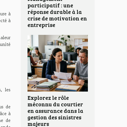
participatif : une
réponse durable à la
eure à
crise de motivation en
ecté à
entreprise
haleur
unité
, les
Explorez le rôle
méconnu du courtier
lus de
en assurance dans la
râce à
gestion des sinistres
me de
majeurs