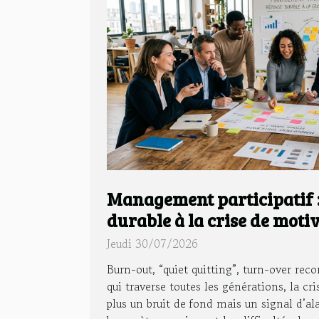
Management participatif 
durable à la crise de moti
entreprise
Jeudi 30/07/2026
Burn-out, “quiet quitting”, turn-over reco
qui traverse toutes les générations, la cr
plus un bruit de fond mais un signal d’al