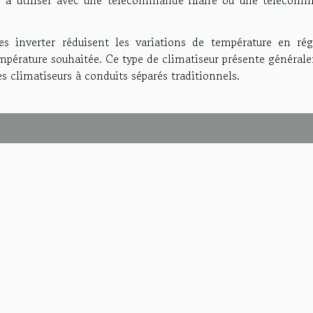
que à utiliser avec une télécommande filaire ou une télécom
les inverter réduisent les variations de température en rég
empérature souhaitée. Ce type de climatiseur présente généra
es climatiseurs à conduits séparés traditionnels.