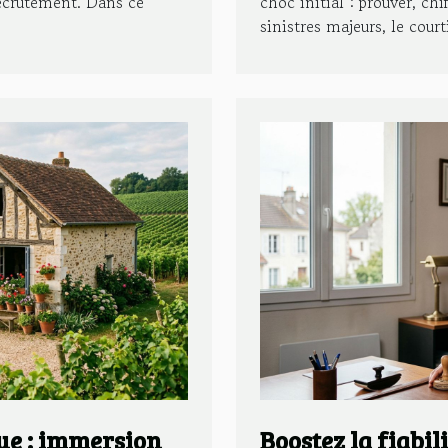
recrutement. Dans ce
choc initial : prouver, ch
sinistres majeurs, le courti
ue : immersion
Boostez la fiabil