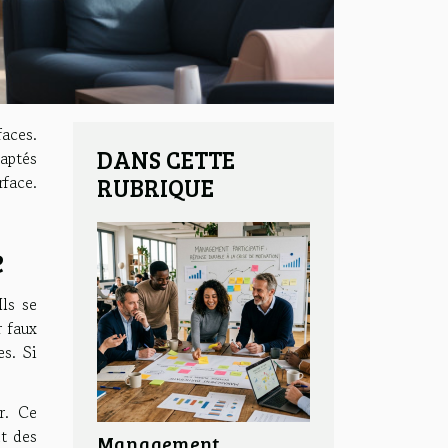
faces.
DANS CETTE
daptés
face.
RUBRIQUE
e
ls se
 faux
es. Si
ir. Ce
nt des
Management