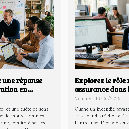
: une réponse
Explorez le rôle
vation en
assurance dans l
majeurs
Vendredi 19/06/2026
rd, et une quête de sens
Quand un incendie ravage
ise de motivation n’est
un site industriel ou qu’u
arme, confirmé par les
l’entreprise découvre sou