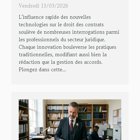
elles le droit des contrats ?
Vendredi 13/03/2026
L’influence rapide des nouvelles
technologies sur le droit des contrats
soulève de nombreuses interrogations parmi
les professionnels du secteur juridique.
Chaque innovation bouleverse les pratiques
traditionnelles, modifiant aussi bien la
rédaction que la gestion des accords.
Plongez dans cette...