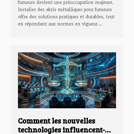
fumeurs devient une préoccupation majeure.
Installer des abris métalliques pour fumeurs
offre des solutions pratiques et durables, tout
en répondant aux normes en vigueur....
Comment les nouvelles
technologies influencent-