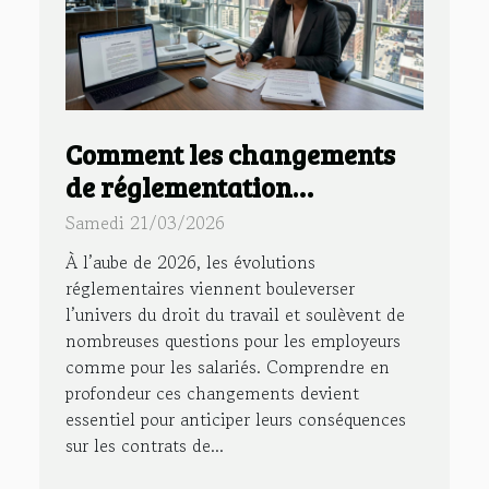
Comment les changements
de réglementation
impactent les contrats de
Samedi 21/03/2026
travail en 2026 ?
À l’aube de 2026, les évolutions
réglementaires viennent bouleverser
l’univers du droit du travail et soulèvent de
nombreuses questions pour les employeurs
comme pour les salariés. Comprendre en
profondeur ces changements devient
essentiel pour anticiper leurs conséquences
sur les contrats de...