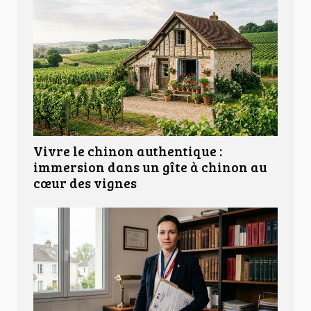
Vivre le chinon authentique :
immersion dans un gîte à chinon au
cœur des vignes