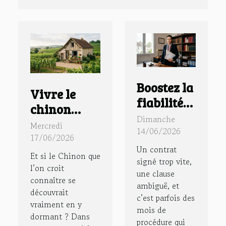
Boostez la
Vivre le
fiabilité
chinon
de vos
Dimanche
authentique
Mercredi
contrats
14/06/2026
: immersion
17/06/2026
avec un
Un contrat
dans un
Et si le Chinon que
huissier
signé trop vite,
gîte à
l’on croit
une clause
de justice
connaître se
chinon au
ambiguë, et
dans le 91
découvrait
cœur des
c’est parfois des
vraiment en y
mois de
vignes
dormant ? Dans
procédure qui