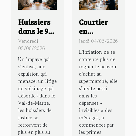
Huissiers
Courtier
dans le 94 :
en
quand la
assurance :
Vendredi
Jeudi 04/06/2026
médiation
la nouvelle
05/06/2026
L’inflation ne se
remplace
boussole
Un impayé qui
contente plus de
le conflit
des
s’enlise, une
rogner le pouvoir
expulsion qui
d’achat au
familles
menace, un litige
supermarché, elle
face à
de voisinage qui
s’invite aussi
l’inflation
déborde : dans le
dans les
Val-de-Marne,
dépenses «
les huissiers de
invisibles » des
justice se
ménages, à
retrouvent de
commencer par
plus en plus au
les primes