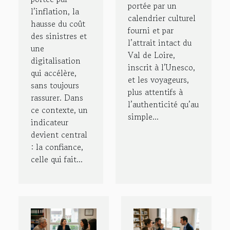
portée par un
l’inflation, la
calendrier culturel
hausse du coût
fourni et par
des sinistres et
l’attrait intact du
une
Val de Loire,
digitalisation
inscrit à l’Unesco,
qui accélère,
et les voyageurs,
sans toujours
plus attentifs à
rassurer. Dans
l’authenticité qu’au
ce contexte, un
simple...
indicateur
devient central
: la confiance,
celle qui fait...