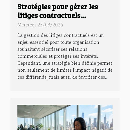
Stratégies pour gérer les
litiges contractuels
efficacement
Mercredi 25/03/2026
La gestion des litiges contractuels est un
enjeu essentiel pour toute organisation
souhaitant sécuriser ses relations
commerciales et protéger ses intérêts.
Cependant, une stratégie bien définie permet
non seulement de limiter l’impact négatif de
ces différends, mais aussi de favoriser des...