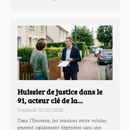
Huissier de justice dans le
91, acteur clé de la
prévention des conflits de
Vendredi 01/05/2026
voisinage
Dans l’Essonne, les tensions entre voisins
peuvent rapidement dégénérer sans une