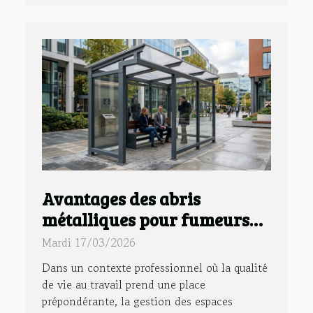
Avantages des abris
métalliques pour fumeurs
en entreprise ?
Mardi 17/03/2026
Dans un contexte professionnel où la qualité
de vie au travail prend une place
prépondérante, la gestion des espaces