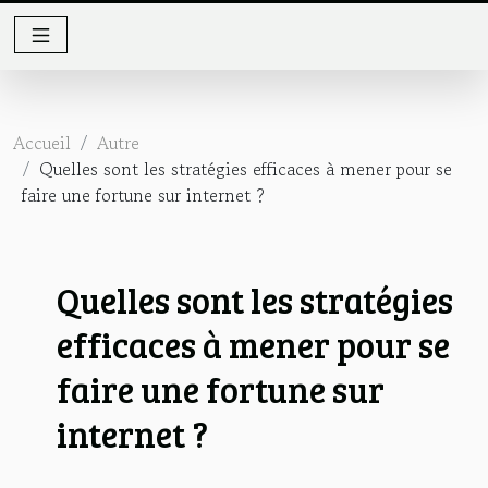
Accueil
Autre
Quelles sont les stratégies efficaces à mener pour se
faire une fortune sur internet ?
Quelles sont les stratégies
efficaces à mener pour se
faire une fortune sur
internet ?