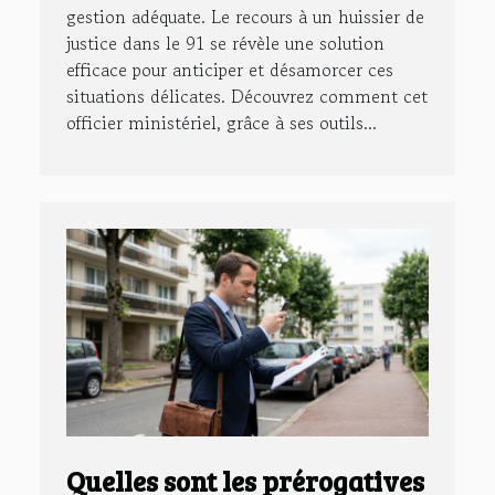
gestion adéquate. Le recours à un huissier de
justice dans le 91 se révèle une solution
efficace pour anticiper et désamorcer ces
situations délicates. Découvrez comment cet
officier ministériel, grâce à ses outils...
Quelles sont les prérogatives