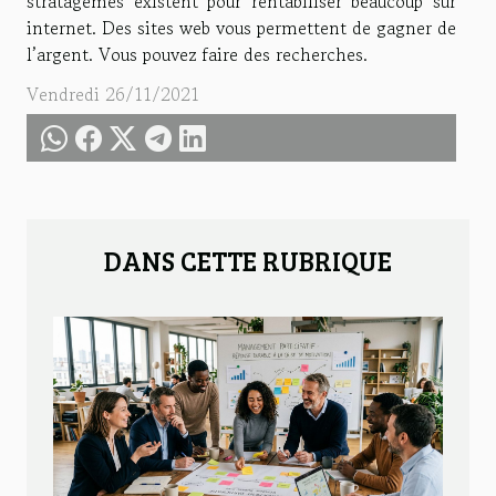
stratagèmes existent pour rentabiliser beaucoup sur
internet. Des sites web vous permettent de gagner de
l’argent. Vous pouvez faire des recherches.
Vendredi 26/11/2021
DANS CETTE RUBRIQUE