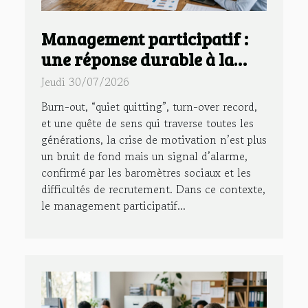
Management participatif :
une réponse durable à la
crise de motivation en
Jeudi 30/07/2026
entreprise
Burn-out, “quiet quitting”, turn-over record,
et une quête de sens qui traverse toutes les
générations, la crise de motivation n’est plus
un bruit de fond mais un signal d’alarme,
confirmé par les baromètres sociaux et les
difficultés de recrutement. Dans ce contexte,
le management participatif...