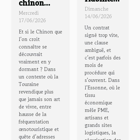
chinon
de vos
Dimanche
authentique
Mercredi
contrats
14/06/2026
: immersion
17/06/2026
avec un
Un contrat
dans un
Et si le Chinon que
huissier
signé trop vite,
gîte à
l’on croit
une clause
de justice
connaître se
chinon au
ambiguë, et
dans le 91
découvrait
cœur des
c’est parfois des
vraiment en y
mois de
vignes
dormant ? Dans
procédure qui
un contexte où la
s’ouvrent. Dans
Touraine
l’Essonne, où le
revendique plus
tissu
que jamais son art
économique
de vivre, entre
mêle PME,
hausse de la
artisans et
fréquentation
grands sites
œnotouristique et
logistiques, la
quête d’adresses