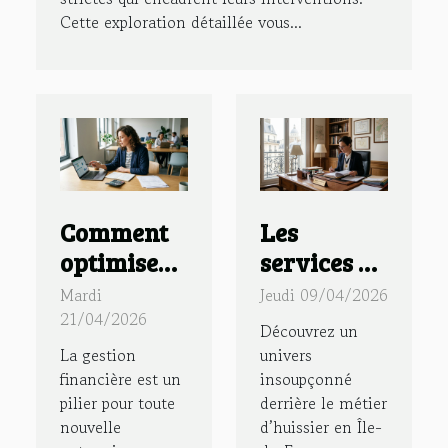
Cette exploration détaillée vous...
Comment
Les
optimiser
services et
la gestion
rôles
Mardi
Jeudi 09/04/2026
financière
méconnus
21/04/2026
Découvrez un
d'une
des
La gestion
univers
nouvelle
huissiers
financière est un
insoupçonné
pilier pour toute
derrière le métier
entreprise
en Île-de-
nouvelle
d’huissier en Île-
?
France