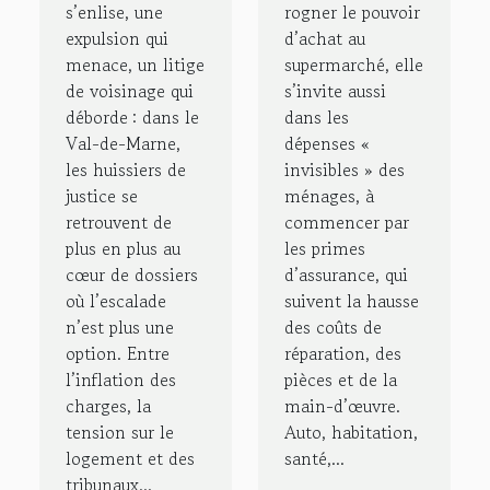
le conflit
des
s’enlise, une
rogner le pouvoir
expulsion qui
d’achat au
familles
menace, un litige
supermarché, elle
face à
de voisinage qui
s’invite aussi
l’inflation
déborde : dans le
dans les
Val-de-Marne,
dépenses «
les huissiers de
invisibles » des
justice se
ménages, à
retrouvent de
commencer par
plus en plus au
les primes
cœur de dossiers
d’assurance, qui
où l’escalade
suivent la hausse
n’est plus une
des coûts de
option. Entre
réparation, des
l’inflation des
pièces et de la
charges, la
main-d’œuvre.
tension sur le
Auto, habitation,
logement et des
santé,...
tribunaux...