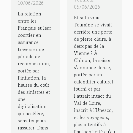
des
10/06/2026
séjour
05/06/2026
Français
La relation
authentique
Et si la vraie
envers
entre les
en gîte à
Touraine se vivait
Français et leur
leur
derrière une porte
Chinon
courtier en
courtier
de pierre claire, à
assurance
deux pas de la
en
traverse une
Vienne ? À
assurance
période de
Chinon, la saison
recomposition,
?
s’annonce dense,
portée par
portée par un
l’inflation, la
calendrier culturel
hausse du coût
fourni et par
des sinistres et
l’attrait intact du
une
Val de Loire,
digitalisation
inscrit à l’Unesco,
qui accélère,
et les voyageurs,
sans toujours
plus attentifs à
rassurer. Dans
l’authenticité qu’au