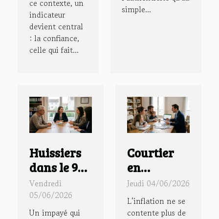
ce contexte, un
simple...
indicateur
devient central
: la confiance,
celle qui fait...
Huissiers
Courtier
dans le 94 :
en
quand la
assurance :
Vendredi
Jeudi 04/06/2026
médiation
la nouvelle
05/06/2026
L’inflation ne se
remplace
boussole
Un impayé qui
contente plus de